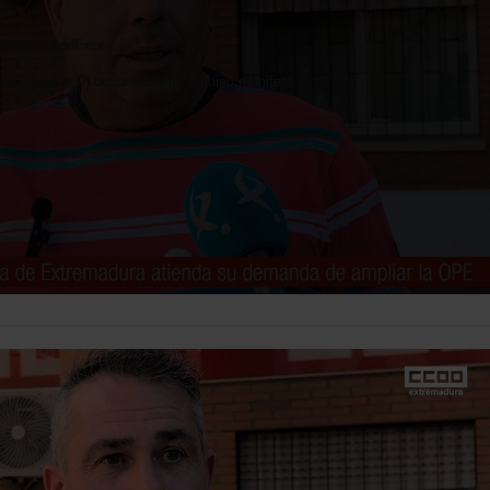
nifestLoadError
rror (status 0) occurred while loading manifest