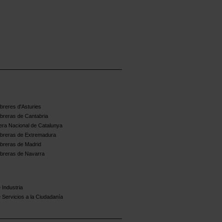
reres d'Asturies
breras de Cantabria
ra Nacional de Catalunya
breras de Extremadura
breras de Madrid
breras de Navarra
 Industria
 Servicios a la Ciudadanía