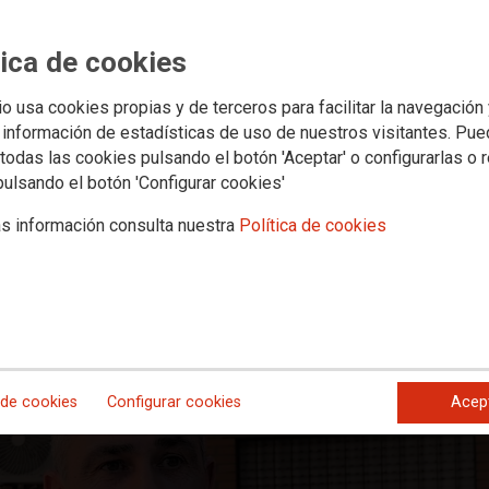
Multimedia
Calendario
ral
Medio Ambiente
Mujeres e Igualdad
Sectores
Secciones Sindicales
Doc
tica de cookies
io usa cookies propias y de terceros para facilitar la navegación
rque la Junta de Extremadura atien
 información de estadísticas de uso de nuestros visitantes. Pu
todas las cookies pulsando el botón 'Aceptar' o configurarlas o 
toria de oposiciones
pulsando el botón 'Configurar cookies'
 amplía a todo el periodo 2021-2023
s información consulta nuestra
Política de cookies
consejera de Hacienda y Administración Pública de la Junta de Extremadu
 de la Junta que tenía pendiente de 2021 con las plazas de las convocat
 de cookies
Configurar cookies
Acep