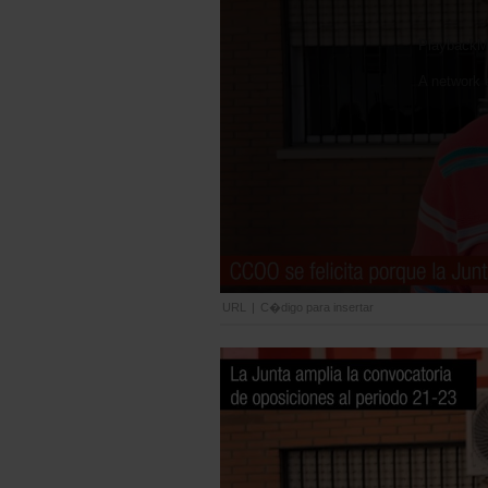
PlaybackMa
A network e
URL
|
C�digo para insertar