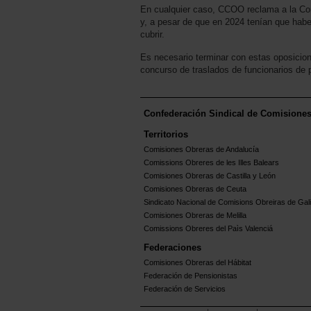
En cualquier caso, CCOO reclama a la Con
y, a pesar de que en 2024 tenían que habe
cubrir.
Es necesario terminar con estas oposicion
concurso de traslados de funcionarios de 
Confederación Sindical de Comisione
Territorios
Comisiones Obreras de Andalucía
Comissions Obreres de les Illes Balears
Comisiones Obreras de Castilla y León
Comisiones Obreras de Ceuta
Sindicato Nacional de Comisions Obreiras de Gali
Comisiones Obreras de Melilla
Comissions Obreres del Paìs Valenciá
Federaciones
Comisiones Obreras del Hábitat
Federación de Pensionistas
Federación de Servicios