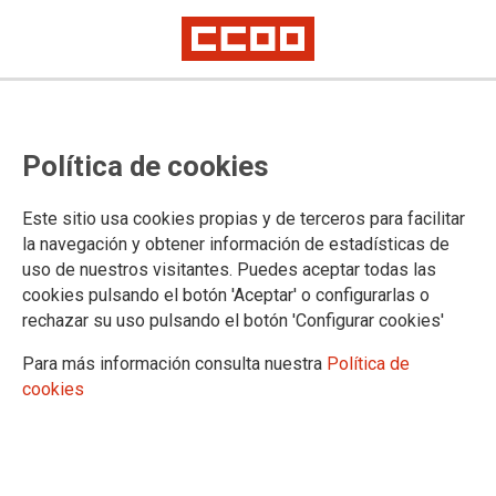
DOCUMENTOS
Política de cookies
Áreas
FSC-CCOO Extremadura
Este sitio usa cookies propias y de terceros para facilitar
5º Congreso FSC-CCOO Extremadura
la navegación y obtener información de estadísticas de
Anexo Organizativo
uso de nuestros visitantes. Puedes aceptar todas las
Reglamento de Asambleas
cookies pulsando el botón 'Aceptar' o configurarlas o
Convocatorias de Asambleas
rechazar su uso pulsando el botón 'Configurar cookies'
4º Congreso FSC-CCOO Extremadura
Empleo
Para más información consulta nuestra
Política de
Formación
cookies
Legislación
Salud Laboral
Medio ambiente
Mujeres e igualdad