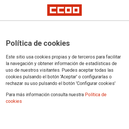
SECCIONES SINDICALES
Política de cookies
Sección Sindical de la ONCE
Sección Sindical Intercentros La Veloz
Este sitio usa cookies propias y de terceros para facilitar
Sección Sindical Intercentros Auto Res
la navegación y obtener información de estadísticas de
uso de nuestros visitantes. Puedes aceptar todas las
cookies pulsando el botón 'Aceptar' o configurarlas o
rechazar su uso pulsando el botón 'Configurar cookies'
05/02/2021
ONCE #EsElMomento​ de
Para más información consulta nuestra
Política de
elecciones sindicales
cookies
Una empresa como la ONCE necesita una
representación sindical que garantice el
empleo y sus condiciones. CCOO es tu
garantía de eficacia en el día a día y se compromete a mejorar los
derechos laborales de toda la plantilla.