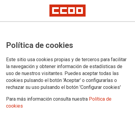
DOCUMENTOS
Política de cookies
Áreas
FSC-CCOO Extremadura
Este sitio usa cookies propias y de terceros para facilitar
5º Congreso FSC-CCOO Extremadura
la navegación y obtener información de estadísticas de
Anexo Organizativo
uso de nuestros visitantes. Puedes aceptar todas las
Reglamento de Asambleas
cookies pulsando el botón 'Aceptar' o configurarlas o
Convocatorias de Asambleas
rechazar su uso pulsando el botón 'Configurar cookies'
4º Congreso FSC-CCOO Extremadura
Empleo
Para más información consulta nuestra
Política de
Formación
cookies
Legislación
Salud Laboral
Medio ambiente
Mujeres e igualdad