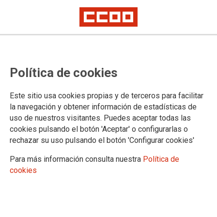
SECTORES
Política de cookies
Acción e Intervención Social
Administración General del Estado
Este sitio usa cookies propias y de terceros para facilitar
Administración de Justicia
la navegación y obtener información de estadísticas de
Administración Local
uso de nuestros visitantes. Puedes aceptar todas las
Administración Autonómica
cookies pulsando el botón 'Aceptar' o configurarlas o
Aéreo y Servicios Turísticos
rechazar su uso pulsando el botón 'Configurar cookies'
Carretera y Logística
Ciclo Integral del Agua
Para más información consulta nuestra
Política de
Ferroviario
cookies
Medios de Comunicación, Artes, Cultura, Ocio y Deporte
Papel, Gráficas y Fotografía
Postal
Telecomunicaciones