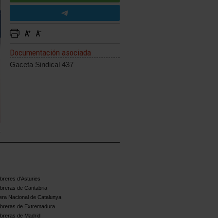
Documentación asociada
Gaceta Sindical 437
reres d'Asturies
breras de Cantabria
ra Nacional de Catalunya
breras de Extremadura
breras de Madrid