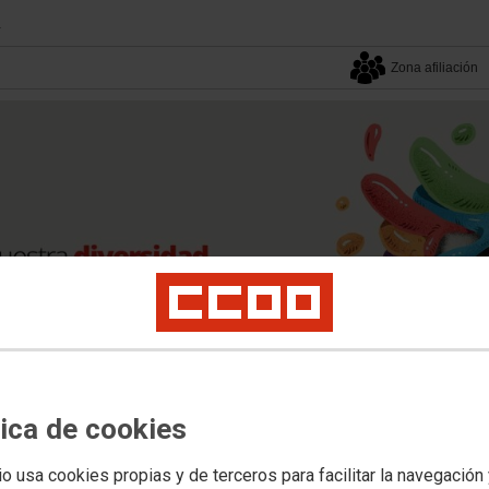
.
Zona afiliación
tica de cookies
Tu sindicato
Tu sector
io usa cookies propias y de terceros para facilitar la navegación